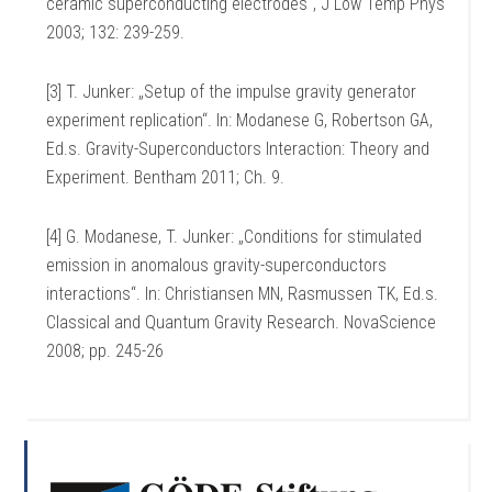
ceramic superconducting electrodes“, J Low Temp Phys
2003; 132: 239-259.
[3] T. Junker: „Setup of the impulse gravity generator
experiment replication“. In: Modanese G, Robertson GA,
Ed.s. Gravity-Superconductors Interaction: Theory and
Experiment. Bentham 2011; Ch. 9.
[4] G. Modanese, T. Junker: „Conditions for stimulated
emission in anomalous gravity-superconductors
interactions“. In: Christiansen MN, Rasmussen TK, Ed.s.
Classical and Quantum Gravity Research. NovaScience
2008; pp. 245-26