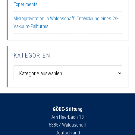
Experiments
Mikrogravitation in Waldaschaff: Entwicklung eines 2s-
Vakuum-Fallturms
KATEGORIEN
Kategorien
GÖDE-Stiftung
Am Heerbach 13
63857 Waldaschaff
Deutschland