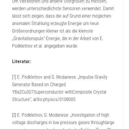
Um Vibrationen und andere Störgrößen zu messen,
werden unterschiedlichste Sensoren verwendet. Damit
lässt sich zeigen, dass die auf Grund einer möglichen
anomalen Strahlung erzeugte Energie um neun
Größenordnungen kleiner ist als die kleinste
„Gravitationspuls“-Energie, die in der Arbeit von E.
Podkletnov et al. angegeben wurde.
Literatur:
[1] E. Podkletnov and G. Modanese: „Impulse Gravity
Generator Based on Charged
YBa2Cu3O7Superconductor withComposite Crystal
Structure“, arXiv:physics/0108005
[2] E. Podkletnov, G. Modanese: „Investigation of high
voltage discharges in low pressure gases throughlarge