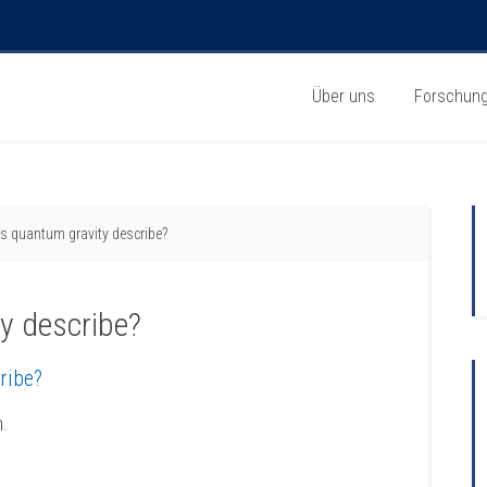
Über uns
Forschun
s quantum gravity describe?
y describe?
ribe?
n.