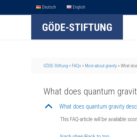
Deutsch
English
GÖDE-STIFTUNG
GÖDE-Stiftung
>
FAQs
>
More about gravity
>
What doe
What does quantum gravit
B
What does quantum gravity desc
This FAQ-article will be available soo
Nach oben/Back to top