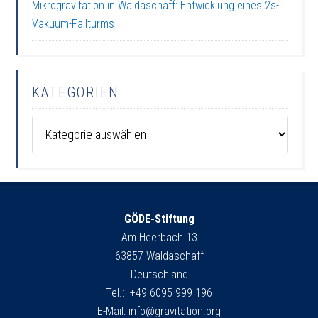
Mikrogravitation in Waldaschaff: Entwicklung eines 2s-
Vakuum-Fallturms
KATEGORIEN
Kategorien
GÖDE-Stiftung
Am Heerbach 13
63857 Waldaschaff
Deutschland
Tel.: +49 6095 999 196
E-Mail:
info@gravitation.org