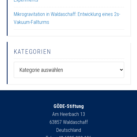
Mikrogravitation in Waldaschaff: Entwicklung eines 2s-
Vakuum-Fallturms
KATEGORIEN
Kategorien
GÖDE-Stiftung
Am Heerbach 13
63857 Waldaschaff
Deutschland